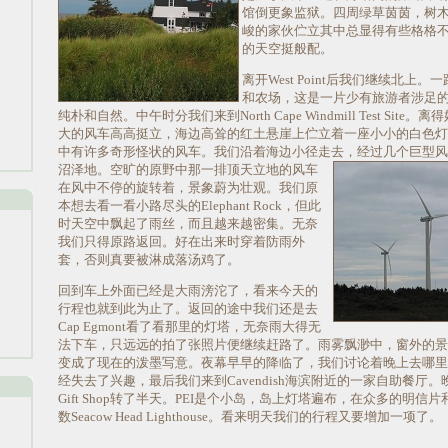
馆倒更象监狱。四周绿草茵茵，树
峻的家伙伫立其中总显得有些格格
的天空挺般配。
离开West Point后我们继续北上
和农场，这是一片少有旅游者涉足
纯朴和自然。中午时分我们来到North Cape Windmill Test Sit
大的风车高高挺立，海边高耸的红土悬崖上伫立着一座小小的白色灯
中有许多奇形怪状的风车。我们沿着海边小径走去，经过几个巨型风
沼泽地。
空旷的原野中那一排顶天立地的风车
在风中不停的旋转着，景象蔚为壮观。我们原
本想去看一看小路尽头的Elephant Rock，但此
时天空中飘起了雨丝，而且越来越密集。无奈
我们只得原路返回。好在出来时穿着防雨外
套，否则真要被淋成落汤鸡了。
回到车上外面已经是大雨滂沱了，看来今天的
行程也就到此为止了。返回的途中我们还是去
Cap Egmont看了看那里的灯塔，无奈雨大得无
法下车，只远远的拍了张照片便继续赶路了。雨雾飘渺中，窗外的景
变成了现在的泼墨写意。夜幕早早的降临了，我们讨论着晚上去哪里
经失去了兴趣，最后我们来到Cavendish海滨附近的一家自助餐厅
Gift Shop转了半天。PEI是个小岛，岛上灯塔遍布，在众多的明信
数Seacow Head Lighthouse。看来明天我们的行程又要增加一项了。