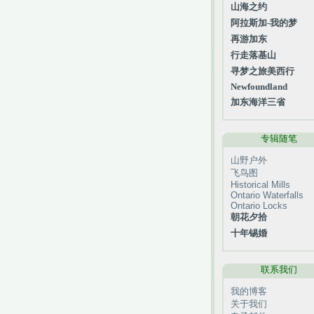
山海之约
阿拉斯加-我的梦
再游加东
行走落基山
寻梦之旅美西行
Newfoundland
加东海洋三省
专辑随笔
山野户外
飞鸟图
Historical Mills
Ontario Waterfalls
Ontario Locks
朝花夕拾
十年锡婚
联系我们
我的博客
关于我们