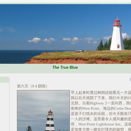
The True Blue
第六天（9.4 阴雨）
早上起来时透过树梢还能看见一方
路以后天就阴了下来。我们今天的计
北部。沿着Highway 2一直向西，
南角的West Point。海边的Cedar Dunes
是孩子们戏水的乐园，但今天眼前
一人的沙滩。这里最令人感兴趣的
塔，West Point Lighthouse 
是加拿大唯一建在灯塔内的旅馆，