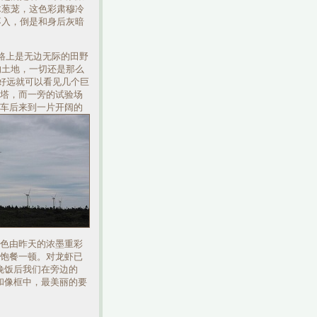
木葱茏，这色彩肃穆冷
不入，倒是和身后灰暗
。一路上是无边无际的田野
的土地，一切还是那么
e。离得好远就可以看见几个巨
塔，而一旁的试验场
车后来到一片开阔的
色由昨天的浓墨重彩
饱餐一顿。对龙虾已
。晚饭后我们在旁边的
片和像框中，最美丽的要