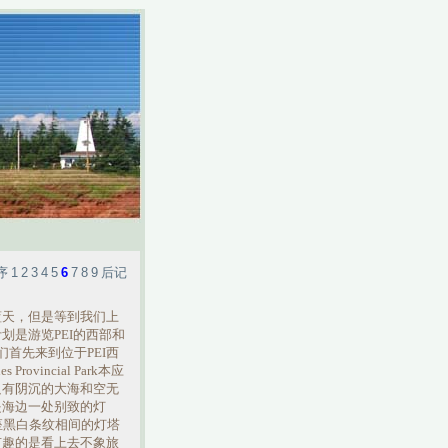
序
1
2
3
4
5
6
7
8
9
后记
蓝天，
但是等到我们上
划是游览PEI的西部和
我们首先来到位于PEI西
 Provincial Park本应
只有阴沉的大海和空无
是海边一处别致的灯
Inn。这座黑白条纹相间的灯塔
有趣的是看上去不象旅