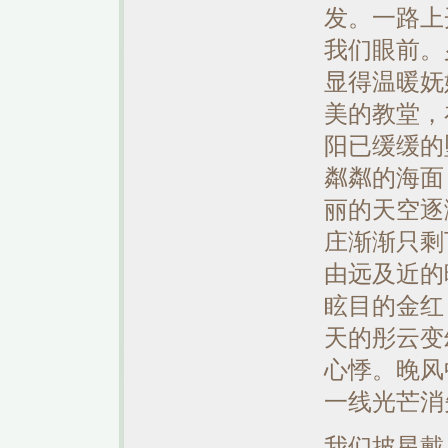
发。一路上
我们眼前。
显得温暖妩
美的教堂，
阳已缓缓的
粼粼的海面
丽的天空逐
庄渐渐只剩
由远及近的
眩目的金红
天的彤云变
心悸。晚风
一线光芒消
我们披星戴