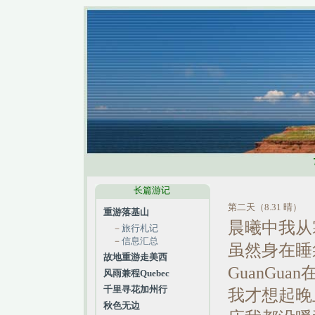
长篇游记
第二天（8.31 晴）
重游落基山
晨曦中我从
－
旅行札记
－
信息汇总
虽然身在睡
故地重游走美西
GuanGu
风雨兼程Quebec
千里寻花加州行
我才想起晚
秋色无边