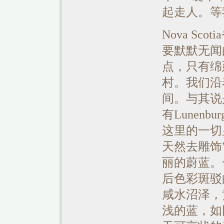
起走人。等
Nova S
要默默无闻
点，只有绵
村。我们沿
间。与其说
有Lunenb
这里的一切
天然去雕饰
丽的蔚蓝。
后色彩斑驳
咸水沼泽，
浅的蓝，如