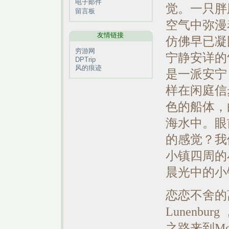
电子邮件
觉。一只胖
留言板
空气中弥漫
友情链接
仿佛早已凝
穷游网
宁静安详的
DPTrip
风的痕迹
是一派安宁
样在闲庭信
色的船体，
海水中。眼
的感觉？我
小镇四周的
晨光中的小
恋恋不舍的
Lunenbu
之路来到Moh