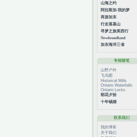
山海之约
阿拉斯加-我的梦
再游加东
行走落基山
寻梦之旅美西行
Newfoundland
加东海洋三省
专辑随笔
山野户外
飞鸟图
Historical Mills
Ontario Waterfalls
Ontario Locks
朝花夕拾
十年锡婚
联系我们
我的博客
关于我们