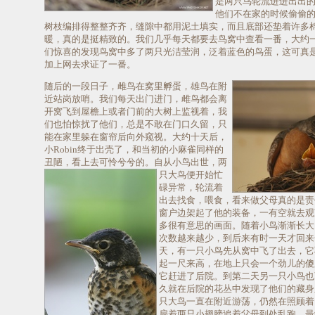
是两只鸟轮流进进出出的。
他们不在家的时候偷偷
树枝编排得整整齐齐，缝隙中都用泥土填实，而且底部还垫着许多
暖，真的是挺精致的。我们几乎每天都要去鸟窝中查看一番，大约
们惊喜的发现鸟窝中多了两只光洁莹润，泛着蓝色的鸟蛋，这可真
加上网去求证了一番。
随后的一段日子，雌鸟在窝里孵蛋，雄鸟在附
近站岗放哨。我们每天出门进门，雌鸟都会离
开窝飞到屋檐上或者门前的大树上监视着，我
们也怕惊扰了他们，总是不敢在门口久留，只
能在家里躲在窗帘后向外窥视。大约十天后，
小Robin终于出壳了，和当初的小麻雀同样的
丑陋，看上去可怜兮兮的。自从小鸟出世，两
只大鸟便开始忙
碌异常，轮流着
出去找食，喂食，看来做父母真的是责任重
窗户边架起了他的装备，一有空就去观
多很有意思的画面。随着小鸟渐渐长大
次数越来越少，到后来有时一天才回来
天，有一只小鸟先从窝中飞了出去，它
起一尺来高，在地上只会一个劲儿的傻跑，
它赶进了后院。到第二天另一只小鸟也
久就在后院的花丛中发现了他们的藏身
只大鸟一直在附近游荡，仍然在照顾着
扇着两只小翅膀追着父母到处乱跑。最