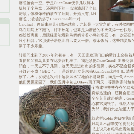
麻雀抢食一空。于是GuanGuan便拿几块碎木
板钉了个鸟窝，还用剩下的一点油漆刷了个红
房顶，像模像样的放在了后院。开始只有几只
麻雀，渐渐的多了Chickadees和一对
Cardinal，再后来鸟儿们越来越多，尤其是下大雪之前，有时候同
鸟在后院上下翻飞，好不热闹，也算是为萧瑟的冬天凭添一份快乐
都纷纷离巢，后院经常能看到鸟妈妈带着小鸟的场景，有一次还居
只小杜鹃，它那孩子居然比自己要大一倍。茶余饭后，这些精灵般
添了不少乐趣。
转眼间来到了2007年的初春，有一天回家发现门口的壁灯上耷拉着
看便知又有鸟儿要在此安营扎寨了。我赶紧把GuanGuan叫出来商
阳台，一天去不了几回，这天天进进出出的多乱呀，实在不适合搭
开灯还不成了BBQ了。于是趁他们立足未稳GuanGuan就把门口清
察了几天，发现这次相中这块风水宝地的不是麻雀，而是一对American
他们另觅家园了，我们五月中旬去Ottawa玩了两天，等回到家时
个搭建得整整
齐齐的鸟
真够迅速的，还挺会把
辛辛苦苦建起的家，Gua
心将它捣毁了。既然人
为邻，我们怎么能拒人
就这样Robin夫妇在我
只鸟儿不辞辛劳的衔泥
书上说只有雌鸟负责筑