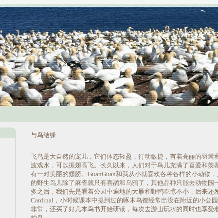
与鸟结缘
飞鸟是大自然的宠儿，它们体态轻盈，行动敏捷，有着亮丽的羽裳
波戏水，可以振翅高飞。长久以来，人们对于鸟儿充满了喜爱和羡
有一对美丽的翅膀。GuanGuan和我从小就喜欢各种各样的小动物
的野生鸟儿除了麻雀就只有喜鹊和乌鸦了，其他品种只能去动物园
多之后，我们先是看着公园中遍地的大雁和野鸭吃惊不小，后来还
Cardinal，小时候课本中提到过的啄木鸟都经常出没在附近的小公
非常，还买了好几本鸟书开始研读，每次去游山玩水的同时也享受
拍鸟。