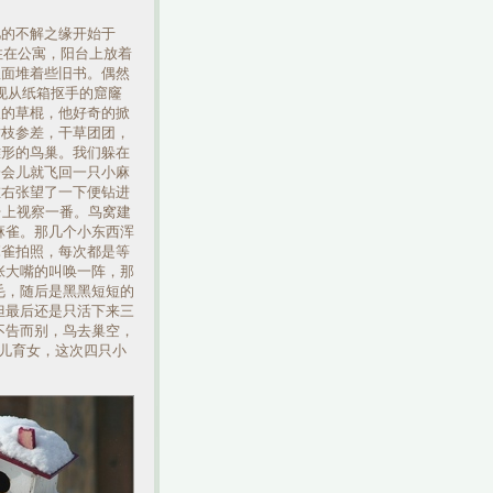
儿的不解之缘开始于
还住在公寓，阳台上放着
里面堆着些旧书。偶然
n发现从纸箱抠手的窟窿
长的草棍，他好奇的掀
树枝参差，干草团团，
雏形的鸟巢。我们躲在
一会儿就飞回一只小麻
左右张望了一下便钻进
台上视察一番。鸟窝建
麻雀。那几个小东西浑
小麻雀拍照，每次都是等
张大嘴的叫唤一阵，那
毛，随后是黑黑短短的
但最后还是只活下来三
不告而别，鸟去巢空，
生儿育女，这次四只小