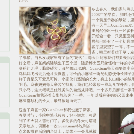
冬去春来，我们家与鸟
2003年的早春。那时
一个装显示器的纸箱，
有一天早上GuanGua
里居然伸出一根一尺多
开纸箱一看，只见里面
居然已经有了一个初具
客厅里观望了一阵，不
雀，嘴里衔着些干草，
了纸箱。自从发现家里有了新的"房客"，每天回到家我们都要去阳
好之后，麻雀妈妈陆续生了五个蛋，随后孵出五只象怪物一样的小
身粉红无毛，脑袋硕大，丑的象ET似的。GuanGuan每天都要给
鸟妈妈飞出去后他才去掀盖，可怜的小麻雀一听见动静便伸长脖子
样子真是又可爱又可怜。小家伙们逐渐的长大，身上长出细小的绒
羽毛。麻雀妈妈每天辛苦的找食，我们也经常放一些鸟食在外面，
只小鸟，这大概就是优胜劣汰的自然规律吧。一个多月后麻雀一家
GuanGuan和我还着实怅然若失了一番。一年以后麻雀妈妈又回来
麻雀都顺利的长大，最终振翅而去了。
送走了麻雀一家GuanGuan和我也搬了新家。
春夏时节，小院中繁花簇簇，好不惬意，可是
到了冬天就大雪封门了。多伦多的冬天可谓是
天寒地冻，偶而有一次GuanGuan将吃剩的一
点米饭撒在后院的台阶上，结果不一会儿就被