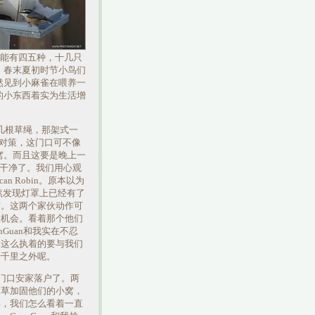
时能有四五种，十几只
。春末夏初时节小鸟们
然见到小麻雀在喂养一
的小东西着实为生活增
几根草绳，那架式一
议对策，这门口可不像
窝。而且这要是晚上一
理干净了。我们用心观
 Robin。原本以为
赫然发现灯罩上已经有了
窝。这两个家伙动作可
握机会。看着那个他们
nGuan和我实在不忍
家这么执着的要与我们
于千里之外呢。
们门口安家落户了。两
叼草加固他们的小窝，
巢，我们怎么看着一直