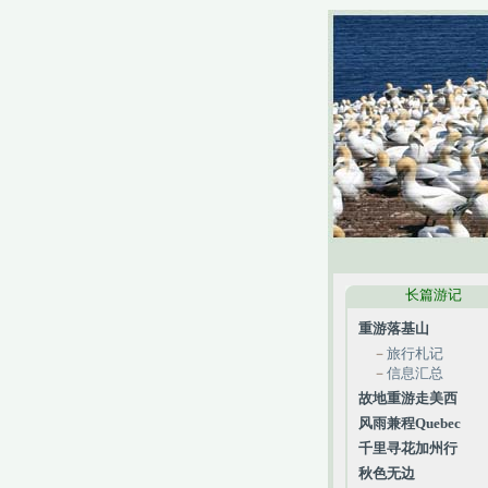
长篇游记
重游落基山
－
旅行札记
－
信息汇总
故地重游走美西
风雨兼程Quebec
千里寻花加州行
秋色无边