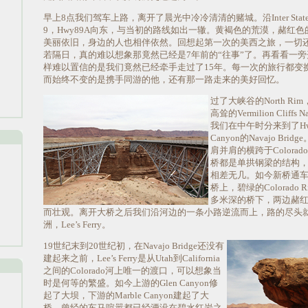
早上8点我们驾车上路，离开了晨光中冷冷清清的赌城。沿Inter State
9，Hwy89A向东，与当初的路线如出一辙。黄褐色的荒漠，赭红
美丽依旧，身边的人也相伴依然。回想起第一次的美西之旅，一切
若隔日，真的难以想象那竟然已经是7年前的“往事”了。再看看一旁开车
样难以置信的是我们竟然已经牵手走过了15年。每一次的旅行都变
而始终不变的是携手同游的他，还有那一路走来的美好回忆。
过了大峡谷的North R
高耸的Vermilion Cliffs N
我们在中午时分来到了Hwy
Canyon的Navajo Br
肩并肩的横跨于Colorado
桥都是单拱钢梁的结构
相差无几。如今新桥通
桥上，碧绿的Colorado 
多米深的桥下，两边赭
而壮观。离开大桥之后我们沿河边的一条小路逆流而上，路的尽头
洲，Lee’s Ferry。
19世纪末到20世纪初，在Navajo Bridge还没有
建起来之前，Lee’s Ferry是从Utah到California
之间的Colorado河上唯一的渡口，可以想象当
时是何等的繁盛。如今上游的Glen Canyon修
起了大坝，下游的Marble Canyon建起了大
桥，曾经的车马喧嚣都已经湮没在碧水红岩之