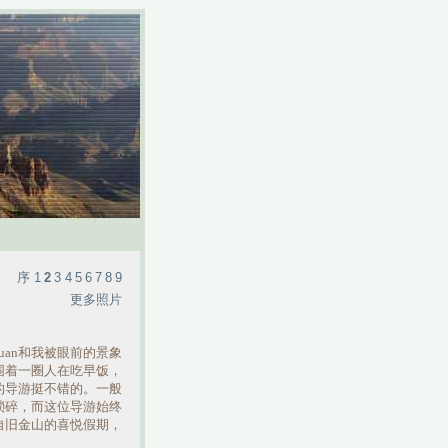
序
1
2
3
4
5
6
7
8
9
更多照片
uan和我被眼前的景象
围着一圈人在吃早饭，
的导游挺不错的。一般
琐碎，而这位导游始终
自旧金山的喜悦假期，