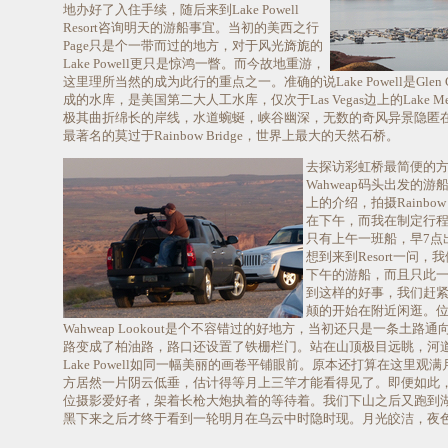
地办好了入住手续，随后来到Lake Powell
Resort咨询明天的游船事宜。当初的美西之行
Page只是个一带而过的地方，对于风光旖旎的
Lake Powell更只是惊鸿一瞥。而今故地重游，
这里理所当然的成为此行的重点之一。准确的说Lake Powell是Glen 
成的水库，是美国第二大人工水库，仅次于Las Vegas边上的Lake Mead。
极其曲折绵长的岸线，水道蜿蜒，峡谷幽深，无数的奇风异景隐匿
最著名的莫过于Rainbow Bridge，世界上最大的天然石桥。
去探访彩虹桥最简便的
Wahweap码头出发的游
上的介绍，拍摄Rainbow
在下午，而我在制定行程
只有上午一班船，早7点
想到来到Resort一问
下午的游船，而且只此
到这样的好事，我们赶
颠的开始在附近闲逛。位于
Wahweap Lookout是个不容错过的好地方，当初还只是一条土路
路变成了柏油路，路口还设置了铁栅栏门。站在山顶极目远眺，河
Lake Powell如同一幅美丽的画卷平铺眼前。原本还打算在这里观
方居然一片阴云低垂，估计得等月上三竿才能看得见了。即便如此
位摄影爱好者，架着长枪大炮执着的等待着。我们下山之后又跑到
黑下来之后才终于看到一轮明月在乌云中时隐时现。月光皎洁，夜