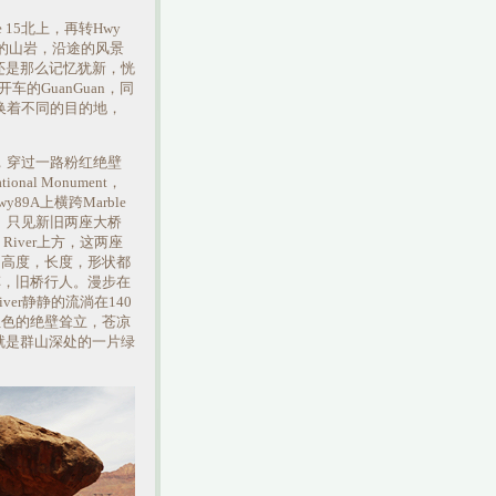
 15北上，再转Hwy
色的山岩，沿途的风景
还是那么记忆犹新，恍
的GuanGuan，同
换着不同的目的地，
im，穿过一路粉红绝壁
ational Monument，
89A上横跨Marble
idge。只见新旧两座大桥
 River上方，这两座
，高度，长度，形状都
车，旧桥行人。漫步在
River静静的流淌在140
红色的绝壁耸立，苍凉
就是群山深处的一片绿