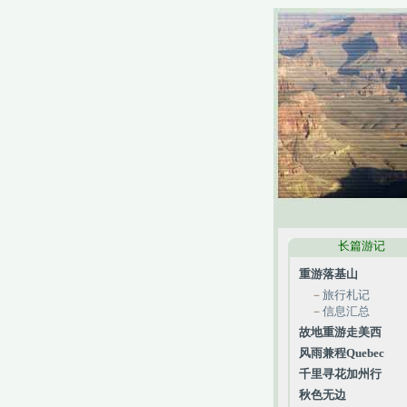
长篇游记
重游落基山
－
旅行札记
－
信息汇总
故地重游走美西
风雨兼程Quebec
千里寻花加州行
秋色无边