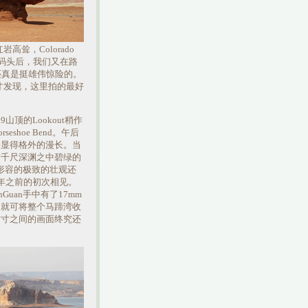
岩高耸，Colorado
开码头后，我们又在路
k还真是挺雄伟惊险的。
后才发现，这里拍的最好
y89山顶的Lookout稍作
eshoe Bend。午后
路显得格外的漫长。当
瞰千尺深渊之中碧绿的
那无以形容的极致的壮观还
年之前的初次相见。
Guan手中有了17mm
图就可将整个马蹄湾收
方寸之间的画面终究还