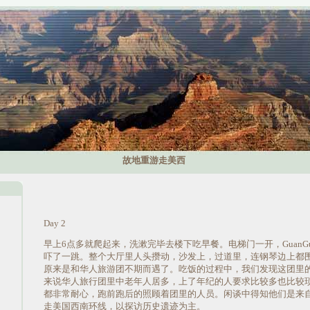
故地重游走美西
Day 2
早上6点多就爬起来，洗漱完毕去楼下吃早餐。电梯门一开，GuanG
吓了一跳。整个大厅里人头攒动，沙发上，过道里，连钢琴边上都
原来是和华人旅游团不期而遇了。吃饭的过程中，我们发现这团里
来说华人旅行团里中老年人居多，上了年纪的人要求比较多也比较
都非常耐心，跑前跑后的照顾着团里的人员。闲谈中得知他们是来
走美国西南环线，以探访历史遗迹为主。