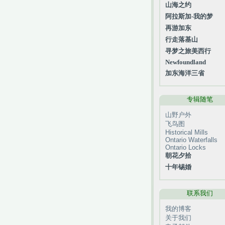
山海之约
阿拉斯加-我的梦
再游加东
行走落基山
寻梦之旅美西行
Newfoundland
加东海洋三省
专辑随笔
山野户外
飞鸟图
Historical Mills
Ontario Waterfalls
Ontario Locks
朝花夕拾
十年锡婚
联系我们
我的博客
关于我们