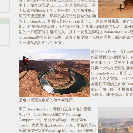
中了。如今这里是Colorado河漂流的起点，游
人从这里的码头上船，乘坐着巨大的橡皮艇沿
河而下漂流数天，那样的旅程想想就够惊心动
魄了。GuanGuan和我沿着River Trail走了走，河边绿树葱葱，两岸红
River在身边缓缓流过，全然是一种历尽沧桑后的淡然与从容。离
边的一片巨石阵中徘徊良久，其中一块头重脚轻的Balancing Roc
GuanGuan围着它转了n圈，从各个角度拍了无数的照片，回来以
的一张竟然出自我的小DC。
离开Lee’s Ferry，在Hw
停留后我们来到著名的Hors
的骄阳下那半英里的山
我再一次站在悬崖边俯
Colorado River，
是令人为之震撼，一如7
与当初不同的是如今Guan
的超广角，终于不用接
入镜头。即便如此，那
是难以展现大自然的雄奇与瑰丽。
离开Horseshoe Bend后我们直奔今晚的宿营
地，位于Lake Powell湖边的Wahweap
Campground。穿过小城Page，跨过Glen
Canyon大桥后拐上Lakeshore Dr.，小路的尽头
就是游船密集的Wahweap Marina。我们先去营