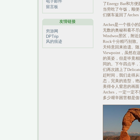
电子邮件
了Energy Ba
留言板
当劳吃了午饭，顺便
们驱车返回了Arches Na
友情链接
Arches
是一个很小的
无数的奥秘和看不尽
穷游网
Windwos景区，附近的G
DPTrip
风的痕迹
Rock十分精巧别致
天特意回来拾遗。随后是De
Viewpoint，虽然在这
的英姿，但是毕竟相
同的。下午四点半，
们再次踏上了Delicate
赶时间，我们走得从容
态，完美的造型，艳丽的
美得令人窒息的画面
Arches，一定一定
多少艰辛困苦都是值