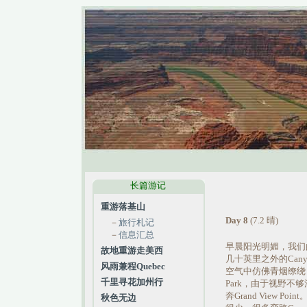
长篇游记
重游落基山
Day 8
(7.2 晴)
－
旅行札记
－
信息汇总
早晨阳光明媚，我们的
故地重游走美西
几十英里之外的Canyo
风雨兼程Quebec
空气中仿佛青烟缭绕，没有
千里寻花加州行
Park，由于视野不
奔Grand View
秋色无边