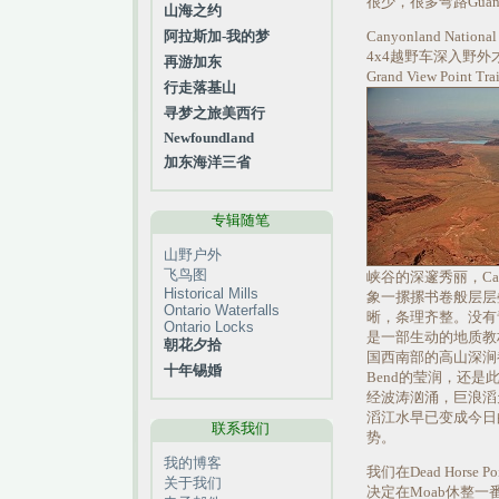
很少，很多弯路Gua
山海之约
阿拉斯加-我的梦
Canyonland Na
4x4越野车深入野
再游加东
Grand View P
行走落基山
寻梦之旅美西行
Newfoundland
加东海洋三省
专辑随笔
山野户外
飞鸟图
峡谷的深邃秀丽，Ca
Historical Mills
象一摞摞书卷般层层
Ontario Waterfalls
晰，条理齐整。没有
Ontario Locks
是一部生动的地质教材
朝花夕拾
国西南部的高山深涧都
十年锡婚
Bend的莹润，还
经波涛汹涌，巨浪滔
滔江水早已变成今日
联系我们
势。
我的博客
我们在Dead Hor
关于我们
决定在Moab休整一