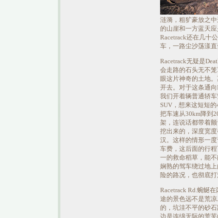
涟漪，粗犷豪放之中
的山崖和一方蓝天应
Racetrack还
车，一路尘沙荡漾直奔Ra
Racetrack无疑
会走路的石头无不笼
眼这片神奇的土地。离
开去。对于这条通向R
我们开着辆普通轿车安然
SUV，想来这短短的
把车速从30km降到
架，连说话都带着颤
挖出来的，深度宽度
汉。这样的情形一度
车费，这后面的行程可
一的救命稻草，能不能
娴熟的驾车绕过地上
险的路况，也彻底打
Racetrack Rd
途的景色远不是荒凉
的，坑洼不平的砂石
边是连绵无际的荒芜