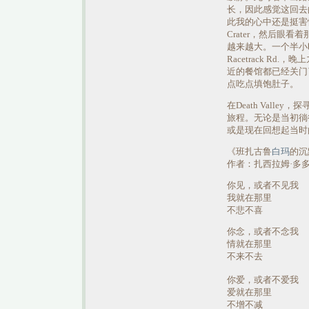
长，因此感觉这回去
此我的心中还是挺害怕
Crater，然后眼
越来越大。一个半小
Racetrack Rd.，
近的餐馆都已经关门了
点吃点填饱肚子。
在Death Valley
旅程。无论是当初徜
或是现在回想起当时
《班扎古鲁
白玛
的沉
作者：扎西拉姆·多
你见，或者不见我
我就在那里
不悲不喜
你念，或者不念我
情就在那里
不来不去
你爱，或者不爱我
爱就在那里
不增不减