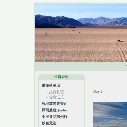
长篇游记
重游落基山
Day 2
－
旅行札记
－
信息汇总
故地重游走美西
风雨兼程Quebec
千里寻花加州行
秋色无边