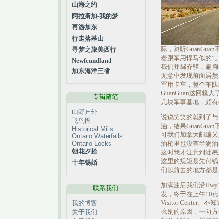
山海之约
阿拉斯加-我的梦
再游加东
行走落基山
际，忽听GuanGu
寻梦之旅美西行
着跟军用悍马似的”
Newfoundland
我们并驾齐驱，扁扁
加东海洋三省
无意中发现前面居然
军用卡车，整个车队
GuanGuan这回
专辑随笔
几块军事基地，颇有
山野户外
说说笑笑的就到了与H
飞鸟图
油，结果GuanGu
Historical Mills
可我们加拿大邮编又
Ontario Waterfalls
Ontario Locks
油枪里也没有半滴油
朝花夕拾
这时我才注意到油表上
这里的规矩是先付钱
十年锡婚
们以前去的地方都是
加满油后我们沿Hwy127
联系我们
发，终于在上午10点多来到
Visitor Cente
我的博客
么别的原因，一向方
关于我们