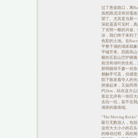
过了悬壶路口，离Rac
虽然路况没有丝毫改
望了。尤其是当那一
深处遥遥可见时，真
了光明一般的兴奋。
涉，我们终于来到了
色彩的土地。在Race
平整干涸的湖床就象
平铺开来。四面高山
横的五彩山峦护拥着
前没有绿叶的生机，
那明丽得不掺一丝杂
都触手可及，但感觉
阳下散发着夺人的光
拼接起来，又如同用
约2km，站在这大
靠近北岸有一块巨大的
去玩一玩，架不住我
湖床的最南端。
”The Moving 
吸引无数游人，包括
这些大大小小的石头
的移动过程，因此相关