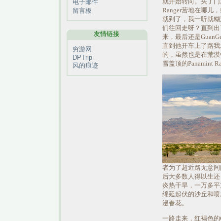
就开始转向。买了门
电子邮件
Ranger营地在哪
留言板
就到了，我一听就糊
们往回走呀？直到出
友情链接
来，最后还是Guan
直到他开车上了路我才彻底
穷游网
的，虽然也是在荒漠
DPTrip
雪盖顶的Panamin
风的痕迹
者为了超近路无意间
后大多数人得以生还
炎热干旱，一万多平
绵延起伏的沙丘和喷
漫春花。
一路走来，红褐色的Gr