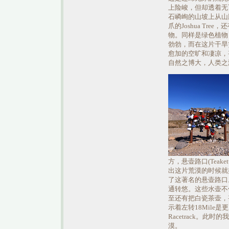
上险峻，但却透着无
石嶙峋的山坡上从山
爪的Joshua Tr
物。同样是绿色植物
勃勃，而在这片干旱
愈加的空旷和凄凉，
自然之博大，人类之
方，悬壶路口(Teak
出这片荒漠的时候就
了这著名的悬壶路口。
通转悠。这些水壶不
至还有把白瓷茶壶，
示着左转18Mile是
Racetrack。
漠。