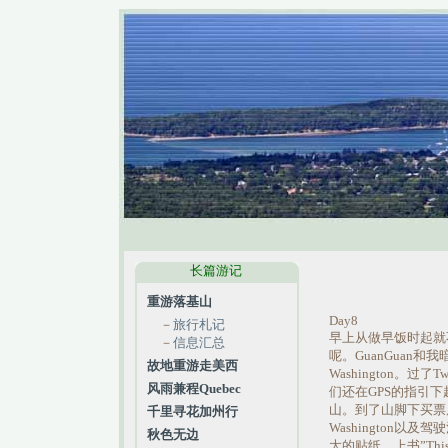
长篇游记
重游落基山
Day8
－
旅行札记
早上从做早饭时起就
－
信息汇总
呢。GuanGuan
故地重游走美西
Washington。过
风雨兼程Quebec
们还在GPS的指引
山。到了山脚下买票
千里寻花加州行
Washington
秋色无边
大的贴纸，上书”This 