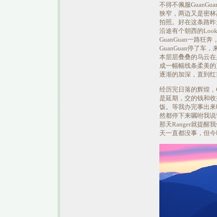
不得不佩服GuanG
狭窄，两边又是密林
拍照。好在这条路昨
沿途有个朝西的Look
GuanGuan一路狂
GuanGuan停了
本层层叠叠的乌云在
成一幅幅线条柔美的
逐渐的加深，直到红
经历完日落的辉煌，G
是延期，交的钱和收据
饭。等我办完事出来
然都停下来嘱咐我说
那天Ranger就
天一直都没事，但今