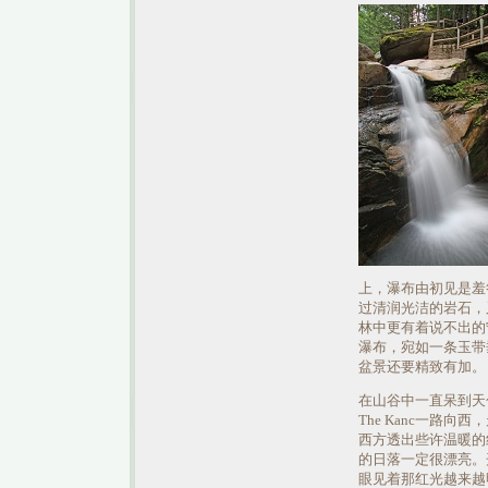
上，瀑布由初见是羞
过清润光洁的岩石，
林中更有着说不出的
瀑布，宛如一条玉带
盆景还要精致有加。
在山谷中一直呆到天
The Kanc一路向
西方透出些许温暖的红
的日落一定很漂亮。
眼见着那红光越来越