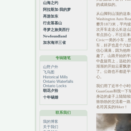
山海之约
的成就似的。
阿拉斯加-我的梦
从山脚到山顶的这条盘
再游加东
Washington Auto
行走落基山
攀升1873米，平均坡
次开车走这么长这么
寻梦之旅美西行
有点担心，不过后来看
Newfoundland
Civic一类的小车
加东海洋三省
车，好歹也是个六缸呀
信心满满，因为他终
趣了。山路开始的半
专辑随笔
中盘旋而上，远处的
渐渐的开始云雾飘渺
山野户外
了。公路也不都是平
飞鸟图
心。
Historical Mills
Ontario Waterfalls
Ontario Locks
我们用了近半个小时
朝花夕拾
GuanGuan和我
身边的桌子上陆陆续
十年锡婚
致勃勃的交流着一路
名符其实的Hiker！
联系我们
我的博客
关于我们