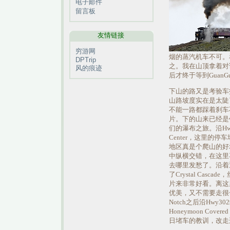
电子邮件
留言板
友情链接
穷游网
烟的蒸汽机车不可。
DPTrip
之。我在山顶拿着对
风的痕迹
后才终于等到Guan
下山的路又是考验车技
山路坡度实在是太陡
不能一路都踩着刹车
片。下的山来已经是午
们的瀑布之旅。沿Hwy16
Center，这里的停车场
地区真是个爬山的好地
中纵横交错，在这里
去哪里发愁了。沿着通向T
了Crystal Cas
片来非常好看。离这里不远
优美，又不需要走很长
Notch之后沿Hwy3
Honeymoon Cover
日堵车的教训，改走边上