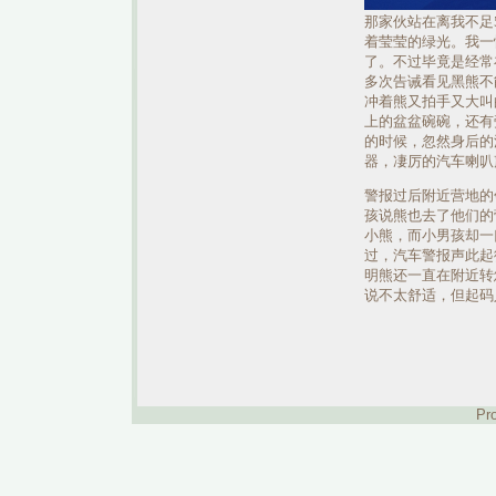
那家伙站在离我不足
着莹莹的绿光。我一
了。不过毕竟是经常
多次告诫看见黑熊不
冲着熊又拍手又大叫
上的盆盆碗碗，还有
的时候，忽然身后的汽
器，凄厉的汽车喇叭
警报过后附近营地的
孩说熊也去了他们的营
小熊，而小男孩却一口
过，汽车警报声此起
明熊还一直在附近转
说不太舒适，但起码
Pr