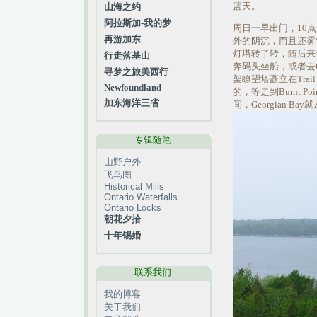
蓝天。
山海之约
阿拉斯加-我的梦
周日一早出门，10点多赶
再游加东
外的阴沉，而且还雾气
灯塔转了转，随后来到Fatho
行走落基山
奔码头坐船，或者去C
寻梦之旅美西行
架瞭望塔矗立在Trail
Newfoundland
的，等走到Burnt Po
加东海洋三省
间，Georgian 
专辑随笔
山野户外
飞鸟图
Historical Mills
Ontario Waterfalls
Ontario Locks
朝花夕拾
十年锡婚
联系我们
我的博客
关于我们