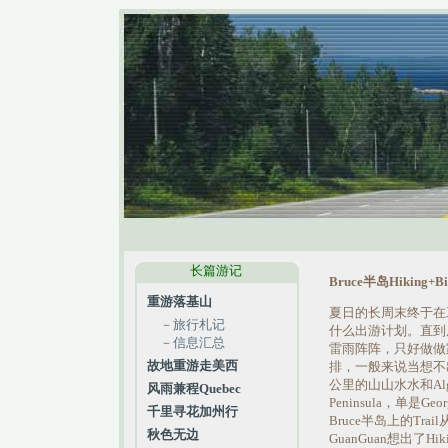
长篇游记
Bruce半岛Hiking+Bik
重游落基山
夏日的长周末终于在
－
旅行札记
什么出游计划。直到
－
信息汇总
雷雨阵阵，只好做做家
故地重游走美西
排，一般来说当想不出去
公里的山山水水和Algo
风雨兼程Quebec
Peninsula，单
千里寻花加州行
Bruce半岛上的T
秋色无边
GuanGuan想出了